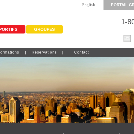
English
PORTAIL G
1-8
PORTIFS
GROUPES
formations
Réservations
Contact