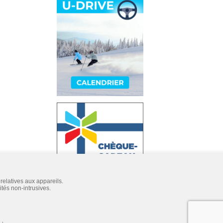
relatives aux appareils.
ités non-intrusives.
te, les prix pourraient être différents lors de votre prochaine