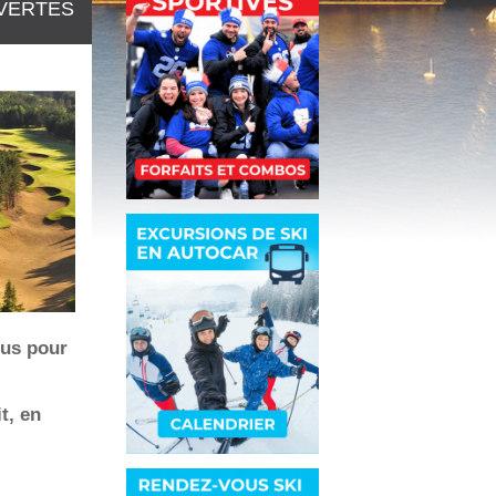
VERTES
dus pour
t, en