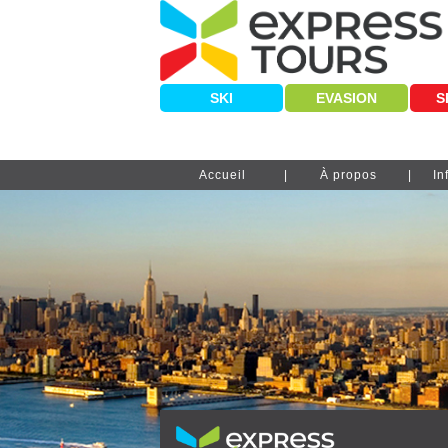
SKI
EVASION
S
Accueil
À propos
In