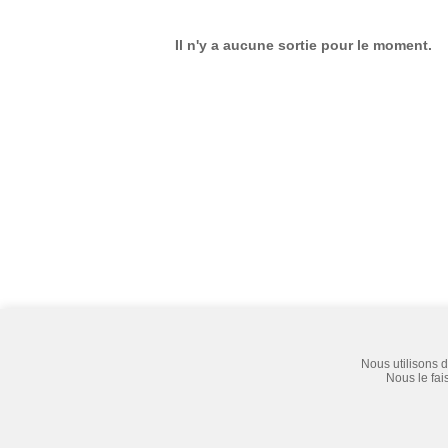
Il n'y a aucune sortie pour le moment.
Nous utilisons d
Titulaire d’un permis du Québec
Nous le fai
Les prix annoncés sur notre site sont garantis uniquement si la
visite.
Copyright © 2010-2026 Express Tours - Programmation:
pro