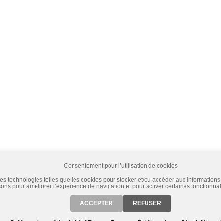
Consentement pour l’utilisation de cookies
es technologies telles que les cookies pour stocker et/ou accéder aux informations 
sons pour améliorer l’expérience de navigation et pour activer certaines fonctionnal
 sélection et la transaction ont lieu pendant une même session. Si vous vous déconnectez de notre si
ACCEPTER
REFUSER
giweb
(v2) - Design:
Maëva Agence Créative