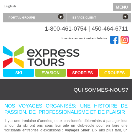
English
MENU
PORTAIL GROUPE
ESPACE CLIENT
1-800-461-0754 | 450-464-6711
Inscrivez-vous à notre infolettre
SKI
EVASION
SPORTIFS
GROUPES
QUI SOMMES-NOUS?
NOS VOYAGES ORGANISÉS: UNE HISTOIRE DE
PASSION, DE PROFESSIONALISME ET DE PLAISIR
Il y a une trentaine d’années, deux passionnés déterminés à partager leur
amour du ski ont pris sous leur aile un club-école pour en faire une
florissante entreprise d’excursions :
Voyages Skier
. Dix ans plus tard, un