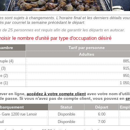
res sont sujets à changements.
L'horaire final et les derniers détails vo
 par courriel la semaine précédant le départ.
de 25 personnes est requis afin de garantir les départs en autocar.
hoisir le nombre d'unité par type d'occupation désiré
hambre
Tarif par personne
Adultes
uple (4)
885
 (3)
915
e (2)
950
e (1)
1 050
rver en ligne,
accédez à votre compte client
avec votre nom d'utili
de passe. Si vous n'avez pas de compte client, vous pouvez en
cr
mbarquement
Statut
Départ
Empl
Gare 1200 rue Lenoir
Disponible
6:00
uil
Disponible
7:00