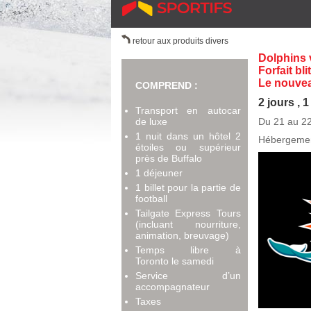
retour aux produits divers
Dolphins v
Forfait bli
Le nouve
COMPREND :
2 jours , 1
Transport en autocar
de luxe
Du 21 au 2
1 nuit dans un hôtel 2
Hébergeme
étoiles ou supérieur
près de Buffalo
1 déjeuner
1 billet pour la partie de
football
Tailgate Express Tours
(incluant nourriture,
animation, breuvage)
Temps libre à
Toronto le samedi
Service d’un
accompagnateur
Taxes