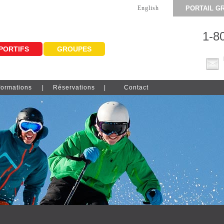
English
PORTAIL G
1-8
PORTIFS
GROUPES
formations
Réservations
Contact