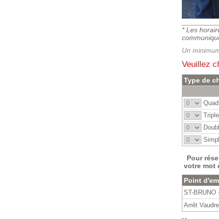
* Les horai
communiqués
Un minimum 
V
euillez c
Type de c
Quadr
Triple
Doubl
Simpl
Pour rése
votre mot 
Point d'e
ST-BRUNO - 
Arrêt Vaudre