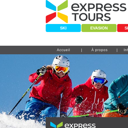
SKI
EVASION
S
Accueil
À propos
In