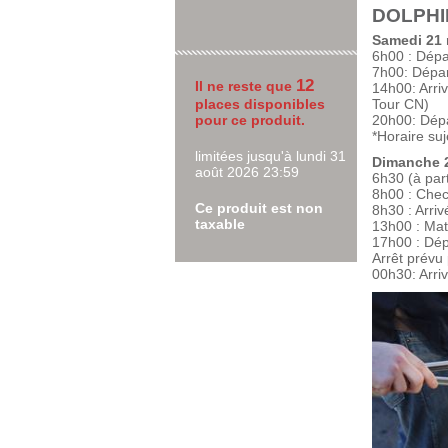
DOLPHI
Samedi 21
6h00 : Dépar
7h00: Dépar
12
Il ne reste que
14h00: Arri
places disponibles
Tour CN)
pour ce produit.
20h00: Dépa
*Horaire su
limitées jusqu'à lundi 31
Dimanche 
août 2026 23:59
6h30 (à part
8h00 : Chec
Ce produit est non
8h30 : Arr
taxable
13h00 : Mat
17h00 : Dép
Arrêt prévu
00h30: Arri